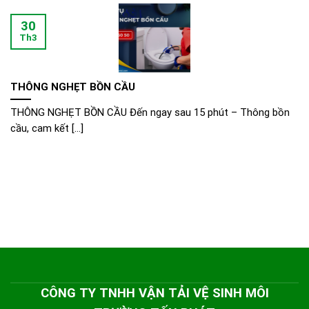
30
Th3
THÔNG NGHẸT BỒN CẦU
THÔNG NGHẸT BỒN CẦU Đến ngay sau 15 phút – Thông bồn
cầu, cam kết [...]
CÔNG TY TNHH VẬN TẢI VỆ SINH MÔI