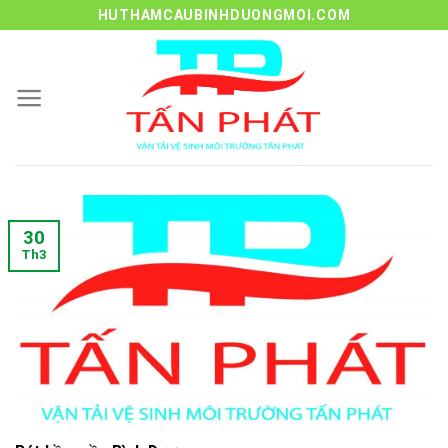
Skip
HUTHAMCAUBINHDUONGMOI.COM
to
content
30
Th3