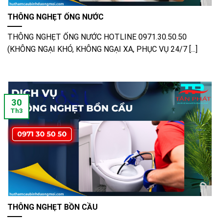
THÔNG NGHẸT ỐNG NƯỚC
THÔNG NGHẸT ỐNG NƯỚC HOTLINE 0971.30.50.50
(KHÔNG NGẠI KHÓ, KHÔNG NGẠI XA, PHỤC VỤ 24/7 [...]
30
Th3
THÔNG NGHẸT BỒN CẦU