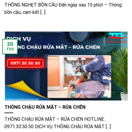
THÔNG NGHẸT BỒN CẦU Đến ngay sau 15 phút – Thông
bồn cầu, cam kết [...]
30
Th3
THÔNG CHẬU RỬA MẶT – RỬA CHÉN
THÔNG CHẬU RỬA MẶT – RỬA CHÉN HOTLINE:
0971.30.50.50 DỊCH VỤ THÔNG CHẬU RỬA MẶT [...]